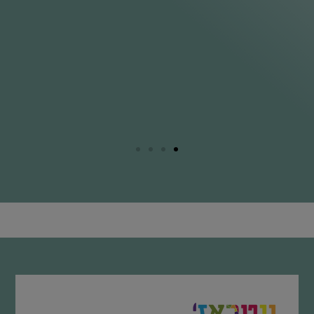
וא
אל
תו