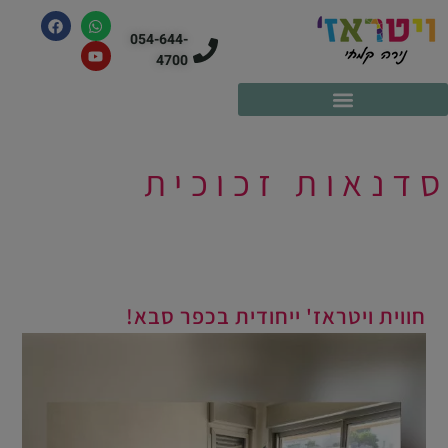
054-644-
4700
סדנאות זכוכית
חווית ויטראז' ייחודית בכפר סבא!