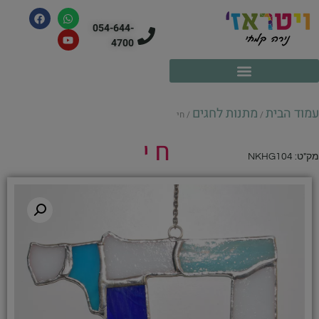
054-644-
4700
עמוד הבית
מתנות לחגים
/
/ חי
חי
מק"ט: NKHG104