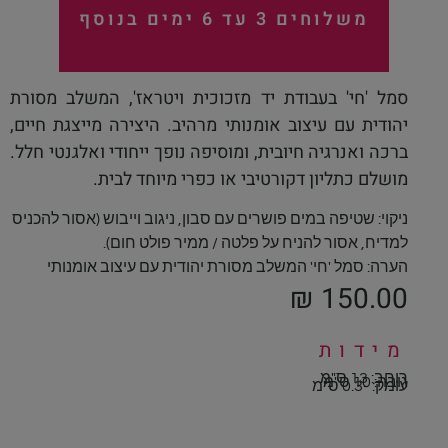
משלוחים 3 עד 6 ימים בנוסף
סמל 'חי' בעבודת יד מזכוכית ויטראז', המשלב מסורת
יהודית עם עיצוב אומנותי מרהיב. היצירה מייצגת חיים,
ברכה ואנרגיה חיובית, ומוסיפה נופך ייחודי ואלגנטי חלל.
מושלם כתליון דקורטיבי או כפרי מיוחד לבית.
ניקוי: שטיפה במים פושרים עם סבון, ניגוב וייבוש (אסור להכניס
למדיח, אסור להניח על פלטה / ממיר פולט חום).
הערה: סמל 'חי' המשלב מסורת יהודית עם עיצוב אומנותי
₪
150.00
מידות
רוחב: 13 ס"מ
גובה: 10 ס"מ
עומק: -0.3 ס"מ